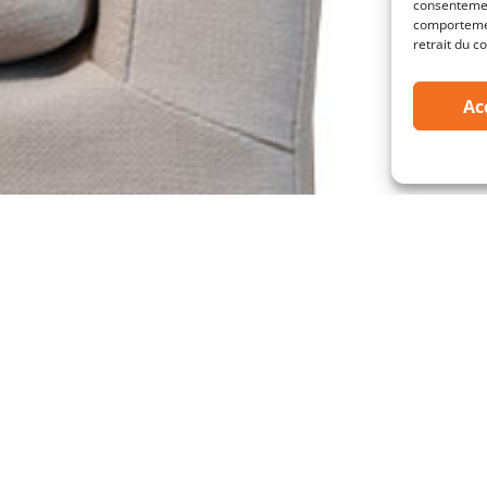
consentemen
comportement
retrait du c
Ac