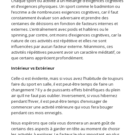
Chaque sport ou activité a un mélange d’exigences cognitives
et d’exigences physiques. Un sport comme le badminton ou
l’escrime a de nombreuses exigences cognitives, car il faut
constamment évaluer son adversaire et prendre des
centaines de décisions en fonction de facteurs internes et
externes. L’entraînement avec poids et haltères ou le
spinning, par contre, ont moins d’exigences cognitives, car la
nature de ces activités est répétitive et elles ne sont
influencées par aucun facteur externe. Néanmoins, ces
activités répétitives peuvent avoir un caractère méditatif, ce
que certains apprécient profondément.
Intérieur vs Extérieur
Celle-ci est évidente, mais si vous avez l’habitude de toujours
faire du sport en salle, il est peut-être temps de faire un
changement ? Il y a de puissants effets bénéfiques du plein
air qu’il ne faut pas oublier. Inversement, si vous hibernez
pendant l’hiver, il est peut-être temps d’envisager de
commencer une activité intérieure qui vous fera bouger
pendant ces mois enneigés.
Nous espérons que cela vous donnera un avant-goût de
certains des aspects à garder en tête au moment de choisir
les activités à explorer. Le facteur le plus important, en plus