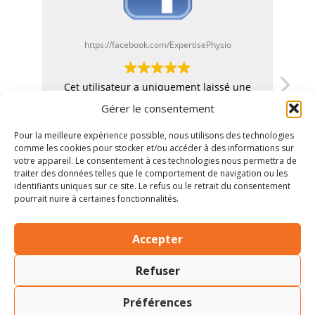
https://facebook.com/ExpertisePhysio
Cet utilisateur a uniquement laissé une
évaluation.
C
Gérer le consentement
Pour la meilleure expérience possible, nous utilisons des technologies
comme les cookies pour stocker et/ou accéder à des informations sur
votre appareil. Le consentement à ces technologies nous permettra de
traiter des données telles que le comportement de navigation ou les
identifiants uniques sur ce site. Le refus ou le retrait du consentement
pourrait nuire à certaines fonctionnalités.
Accepter
© 2025 Expertise Physio |
Politique de cookies
|
Mentions
Refuser
légales
| Tous droits réservés
dasweb.ca
Préférences